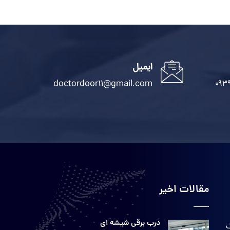
ایمیل
doctordoor11@gmail.com
۰۹۳
مقالات اخیر
درب برقی شیشه ای
گ