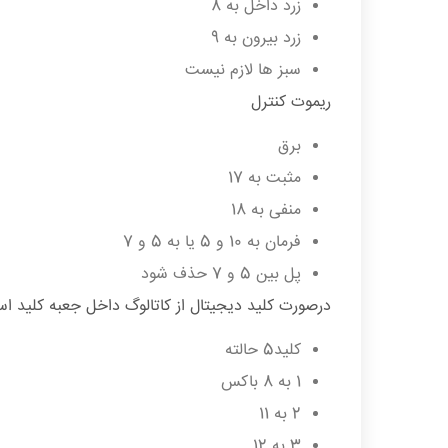
زرد داخل به 8
زرد بیرون به 9
سبز ها لازم نیست
ریموت کنترل
برق
مثبت به 17
منفی به 18
فرمان به 10 و 5 یا به 5 و 7
پل بین 5 و 7 حذف شود
درصورت کلید دیجیتال از کاتالوگ داخل جعبه کلید اس
کلید5 حالته
1 به 8 باکس
2 به 11
3 به 12