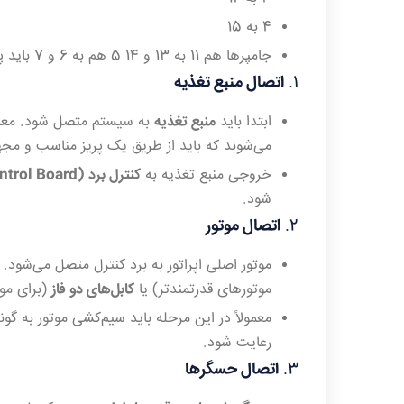
4 به 15
جامپرها هم 11 به 13 و 14 5 هم به 6 و 7 باید پل شوند.
1.
اتصال منبع تغذیه
ابتدا باید
منبع تغذیه
به سیستم متصل شود. معمو
می‌شوند که باید از طریق یک پریز مناسب و مجه
خروجی منبع تغذیه به
کنترل برد (Control Board)
شود.
2.
اتصال موتور
موتور اصلی اپراتور به برد کنترل متصل می‌شود. 
موتورهای قدرتمندتر) یا
کابل‌های دو فاز
(برای موت
معمولاً در این مرحله باید سیم‌کشی موتور به گون
رعایت شود.
3.
اتصال حسگرها